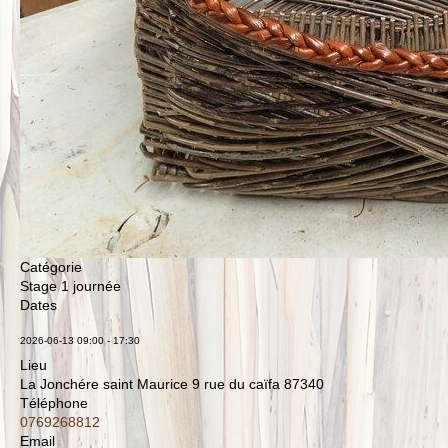
Catégorie
Stage 1 journée
Dates
2026-06-13
09:00
-
17:30
Lieu
La Jonchére saint Maurice 9 rue du caïfa 87340
Téléphone
0769268812
Email