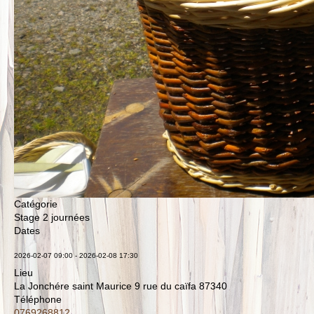
Catégorie
Stage 2 journées
Dates
2026-02-07
09:00
-
2026-02-08
17:30
Lieu
La Jonchére saint Maurice 9 rue du caïfa 87340
Téléphone
0769268812