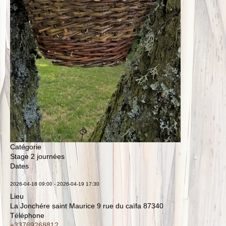
Catégorie
Stage 2 journées
Dates
2026-04-18
09:00
-
2026-04-19
17:30
Lieu
La Jonchére saint Maurice 9 rue du caïfa 87340
Téléphone
+33769268812